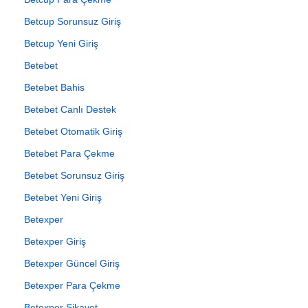
Betcup Sorunsuz Giriş
Betcup Yeni Giriş
Betebet
Betebet Bahis
Betebet Canlı Destek
Betebet Otomatik Giriş
Betebet Para Çekme
Betebet Sorunsuz Giriş
Betebet Yeni Giriş
Betexper
Betexper Giriş
Betexper Güncel Giriş
Betexper Para Çekme
Betexper Şikayet