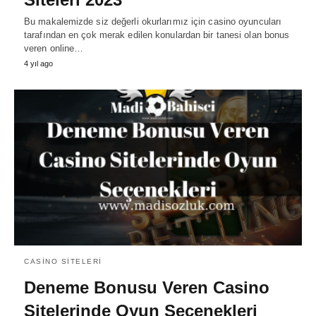
Bu makalemizde siz değerli okurlarımız için casino oyuncuları
tarafından en çok merak edilen konulardan bir tanesi olan bonus
veren online…
4 yıl ago
CASINO SITELERI
Deneme Bonusu Veren Casino
Sitelerinde Oyun Seçenekleri