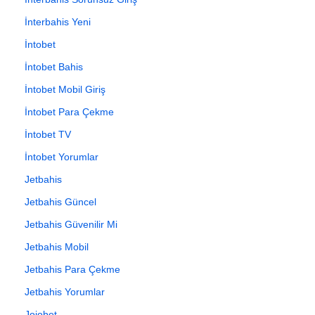
İnterbahis Yeni
İntobet
İntobet Bahis
İntobet Mobil Giriş
İntobet Para Çekme
İntobet TV
İntobet Yorumlar
Jetbahis
Jetbahis Güncel
Jetbahis Güvenilir Mi
Jetbahis Mobil
Jetbahis Para Çekme
Jetbahis Yorumlar
Jojobet