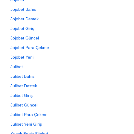
Jojobet Bahis
Jojobet Destek
Jojobet Giriş
Jojobet Güncel
Jojobet Para Çekme
Jojobet Yeni
Julibet
Julibet Bahis
Julibet Destek
Julibet Giriş
Julibet Güncel
Julibet Para Çekme
Julibet Yeni Giriş
Kaçak Bahis Siteleri