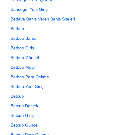
Bahsegel Yeni Giriş
Bedava Bahis Veren Bahis Siteleri
Betboo
Betboo Bahis
Betboo Giriş
Betboo Güncel
Betboo Mobil
Betboo Para Çekme
Betboo Yeni Giriş
Betcup
Betcup Destek
Betcup Giriş
Betcup Güncel
Betcup Para Çekme