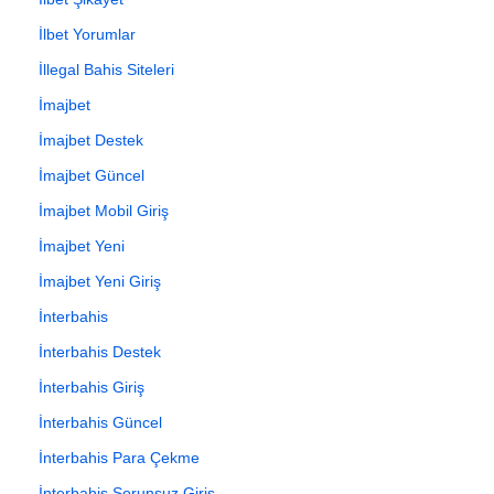
İlbet Yorumlar
İllegal Bahis Siteleri
İmajbet
İmajbet Destek
İmajbet Güncel
İmajbet Mobil Giriş
İmajbet Yeni
İmajbet Yeni Giriş
İnterbahis
İnterbahis Destek
İnterbahis Giriş
İnterbahis Güncel
İnterbahis Para Çekme
İnterbahis Sorunsuz Giriş