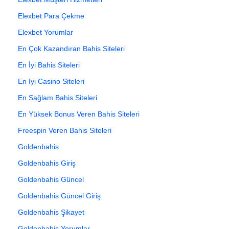
Elexbet Para Çekme
Elexbet Yorumlar
En Çok Kazandıran Bahis Siteleri
En İyi Bahis Siteleri
En İyi Casino Siteleri
En Sağlam Bahis Siteleri
En Yüksek Bonus Veren Bahis Siteleri
Freespin Veren Bahis Siteleri
Goldenbahis
Goldenbahis Giriş
Goldenbahis Güncel
Goldenbahis Güncel Giriş
Goldenbahis Şikayet
Goldenbahis Yorumlar