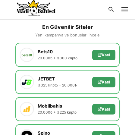
En Güvenilir Siteler
Yeni kampanya ve bonusları incele
Type
Bets10
your
Katıl
searc
20.000₺ + %300 kripto
query
and
hit
enter:
JETBET
Katıl
%325 kripto + 20.000₺
Mobilbahis
Katıl
20.000₺ + %225 kripto
Spino