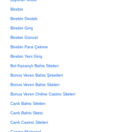
Birebin
Birebin Destek
Birebin Giriş
Birebin Güncel
Birebin Para Çekme
Birebin Yeni Giriş
Bol Kazançlı Bahis Siteleri
Bonus Veren Bahis Şirketleri
Bonus Veren Bahis Siteleri
Bonus Veren Online Casino Siteleri
Canlı Bahis Siteleri
Canlı Bahis Sitesi
Canlı Casino Siteleri
Casino Metropol