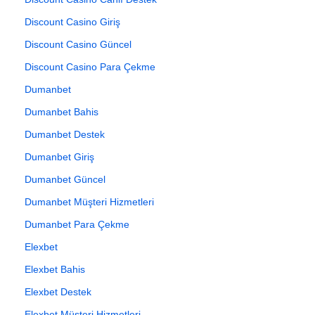
Discount Casino Giriş
Discount Casino Güncel
Discount Casino Para Çekme
Dumanbet
Dumanbet Bahis
Dumanbet Destek
Dumanbet Giriş
Dumanbet Güncel
Dumanbet Müşteri Hizmetleri
Dumanbet Para Çekme
Elexbet
Elexbet Bahis
Elexbet Destek
Elexbet Müşteri Hizmetleri