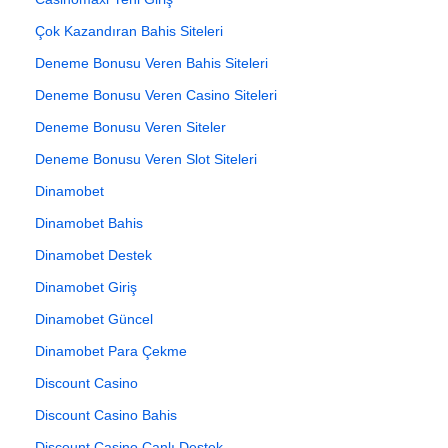
Çok Kazandıran Bahis Siteleri
Deneme Bonusu Veren Bahis Siteleri
Deneme Bonusu Veren Casino Siteleri
Deneme Bonusu Veren Siteler
Deneme Bonusu Veren Slot Siteleri
Dinamobet
Dinamobet Bahis
Dinamobet Destek
Dinamobet Giriş
Dinamobet Güncel
Dinamobet Para Çekme
Discount Casino
Discount Casino Bahis
Discount Casino Canlı Destek