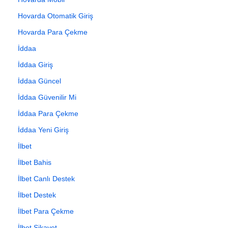
Hovarda Otomatik Giriş
Hovarda Para Çekme
İddaa
İddaa Giriş
İddaa Güncel
İddaa Güvenilir Mi
İddaa Para Çekme
İddaa Yeni Giriş
İlbet
İlbet Bahis
İlbet Canlı Destek
İlbet Destek
İlbet Para Çekme
İlbet Şikayet