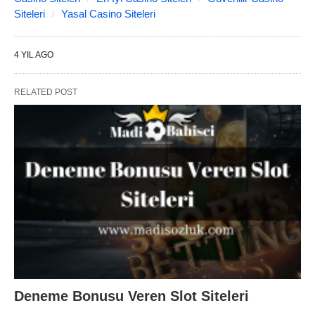
Siteleri
Yasal Casino Siteleri
4 YIL AGO
RELATED POST
Deneme Bonusu Veren Slot Siteleri