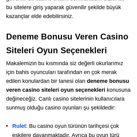
bu sitelere giriş yaparak güvenilir şekilde büyük
kazançlar elde edebilirsiniz.
Deneme Bonusu Veren Casino
Siteleri Oyun Seçenekleri
Makalemizin bu kısmında siz değerli okurlarımız
için bahis oyuncuları tarafından en çok merak
edilen konulardan bir tanesi olan
deneme bonusu
veren casino siteleri oyun seçenekleri
konusuna
değineceğiz. Canlı casino sitelerinin kullanıcılara
sunmuş olduğu casino oyunları şu şekildedir:
Rulet
: Bu casino oyun türünün tarihçesi çok
eskilere dayanmaktadır. Ayrıca bu oyun türü