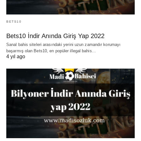
BETS10
Bets10 İndir Anında Giriş Yap 2022
Sanal bahis siteleri arasındaki yerini uzun zamandır korumayı
başarmış olan Bets10, en popüler illegal bahis…
4 yıl ago