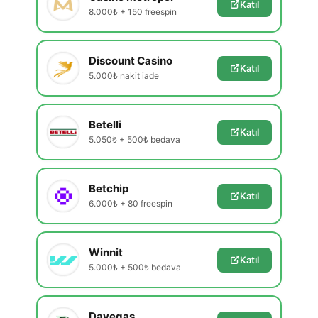
Katıl
8.000₺ + 150 freespin
Discount Casino
Katıl
5.000₺ nakit iade
Betelli
Katıl
5.050₺ + 500₺ bedava
Betchip
Katıl
6.000₺ + 80 freespin
Winnit
Katıl
5.000₺ + 500₺ bedava
Davegas