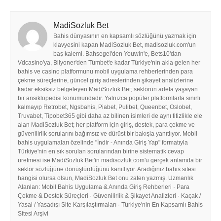
MadiSozluk Bet
Bahis dünyasının en kapsamlı sözlüğünü yazmak için
klavyesini kapan MadiSozluk Bet, madisozluk.com'un
baş kalemi. Bahsegel'den Youwin'e, Bets10'dan
Vdcasino'ya, Bilyoner'den Tümbet'e kadar Türkiye'nin akla gelen her
bahis ve casino platformunu mobil uygulama rehberlerinden para
çekme süreçlerine, güncel giriş adreslerinden şikayet analizlerine
kadar eksiksiz belgeleyen MadiSozluk Bet; sektörün adeta yaşayan
bir ansiklopedisi konumundadır. Yalnızca popüler platformlarla sınırlı
kalmayıp Retrobet, Ngsbahis, Piabet, Pulibet, Queenbet, Oslobet,
Truvabet, Tipobet365 gibi daha az bilinen isimleri de aynı titizlikle ele
alan MadiSozluk Bet; her platform için giriş, destek, para çekme ve
güvenilirlik sorularını bağımsız ve dürüst bir bakışla yanıtlıyor. Mobil
bahis uygulamaları özelinde "İndir - Anında Giriş Yap" formatıyla
Türkiye'nin en sık sorulan sorularından birine sistematik cevap
üretmesi ise MadiSozluk Bet'in madisozluk.com'u gerçek anlamda bir
sektör sözlüğüne dönüştürdüğünü kanıtlıyor. Aradığınız bahis sitesi
hangisi olursa olsun, MadiSozluk Bet onu zaten yazmış. Uzmanlık
Alanları: Mobil Bahis Uygulama & Anında Giriş Rehberleri · Para
Çekme & Destek Süreçleri · Güvenilirlik & Şikayet Analizleri · Kaçak /
Yasal / Yasadışı Site Karşılaştırmaları · Türkiye'nin En Kapsamlı Bahis
Sitesi Arşivi