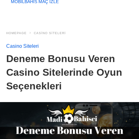
MOBILBAHIS MAÇ İZLE
HOMEPAGE
CASINO SITELERI
Casino Siteleri
Deneme Bonusu Veren
Casino Sitelerinde Oyun
Seçenekleri