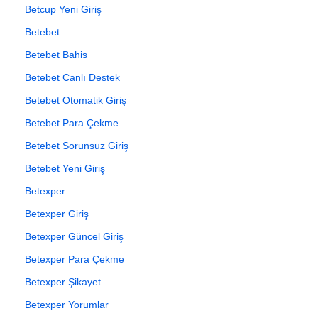
Betcup Yeni Giriş
Betebet
Betebet Bahis
Betebet Canlı Destek
Betebet Otomatik Giriş
Betebet Para Çekme
Betebet Sorunsuz Giriş
Betebet Yeni Giriş
Betexper
Betexper Giriş
Betexper Güncel Giriş
Betexper Para Çekme
Betexper Şikayet
Betexper Yorumlar