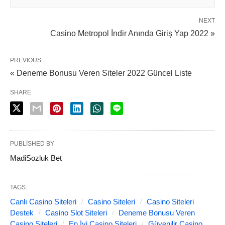
NEXT
Casino Metropol İndir Anında Giriş Yap 2022 »
PREVIOUS
« Deneme Bonusu Veren Siteler 2022 Güncel Liste
SHARE
PUBLISHED BY
MadiSozluk Bet
TAGS:
Canlı Casino Siteleri
Casino Siteleri
Casino Siteleri
Destek
Casino Slot Siteleri
Deneme Bonusu Veren
Casino Siteleri
En İyi Casino Siteleri
Güvenilir Casino