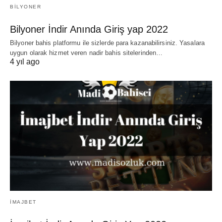
BILYONER
Bilyoner İndir Anında Giriş yap 2022
Bilyoner bahis platformu ile sizlerde para kazanabilirsiniz. Yasalara
uygun olarak hizmet veren nadir bahis sitelerinden…
4 yıl ago
İMAJBET