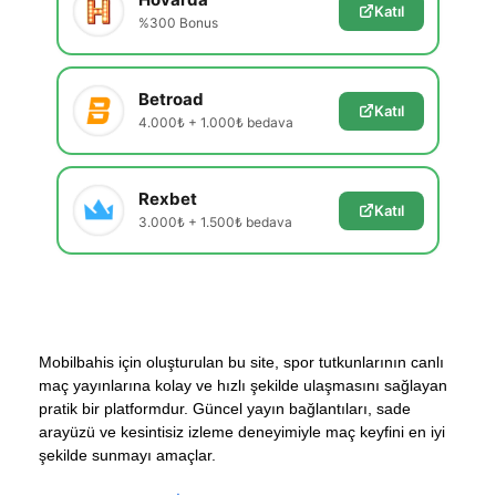
Katıl
%300 Bonus
Betroad
Katıl
4.000₺ + 1.000₺ bedava
Rexbet
Katıl
3.000₺ + 1.500₺ bedava
Mobilbahis için oluşturulan bu site, spor tutkunlarının canlı
maç yayınlarına kolay ve hızlı şekilde ulaşmasını sağlayan
pratik bir platformdur. Güncel yayın bağlantıları, sade
arayüzü ve kesintisiz izleme deneyimiyle maç keyfini en iyi
şekilde sunmayı amaçlar.