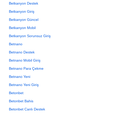
Betkanyon Destek
Betkanyon Giriş
Betkanyon Güncel
Betkanyon Mobil
Betkanyon Sorunsuz Giriş
Betnano
Betnano Destek
Betnano Mobil Giriş
Betnano Para Çekme
Betnano Yeni
Betnano Yeni Giriş
Betonbet
Betonbet Bahis
Betonbet Canlı Destek