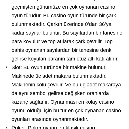
geçmişten günümüze en çok oynanan casino
oyun türüdür. Bu casino oyun türünde bir çark
bulunmaktadır. Çarkın üzerinde 0’dan 36’ya
kadar sayılar bulunur. Bu sayılardan bir tanesine
para koyulur ve top atılarak çark çevrilir. Top
bahis oynanan sayılardan bir tanesine denk
gelirse koyulan paranın tam otuz altı katı alınır.
Slot: Bu oyun türünde bir makine bulunur.
Makinede üç adet makara bulunmaktadır.
Makinenin kolu çevrilir. Ve bu üç adet makaraya
da aynı sembol gelirse değişken oranlarda
kazanç sağlanır. Oynanması en kolay casino
oyunu olduğu için bu tür en çok oynanan casino
oyunları arasında oynanmaktadır.
Poker: Poker oyunu en klasik casino