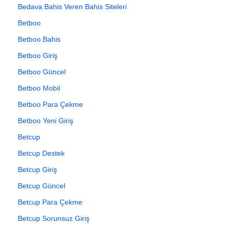
Bedava Bahis Veren Bahis Siteleri
Betboo
Betboo Bahis
Betboo Giriş
Betboo Güncel
Betboo Mobil
Betboo Para Çekme
Betboo Yeni Giriş
Betcup
Betcup Destek
Betcup Giriş
Betcup Güncel
Betcup Para Çekme
Betcup Sorunsuz Giriş