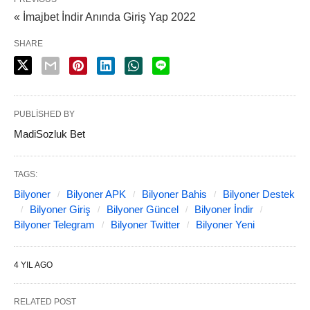
« İmajbet İndir Anında Giriş Yap 2022
SHARE
PUBLISHED BY
MadiSozluk Bet
TAGS:
Bilyoner
Bilyoner APK
Bilyoner Bahis
Bilyoner Destek
Bilyoner Giriş
Bilyoner Güncel
Bilyoner İndir
Bilyoner Telegram
Bilyoner Twitter
Bilyoner Yeni
4 YIL AGO
RELATED POST