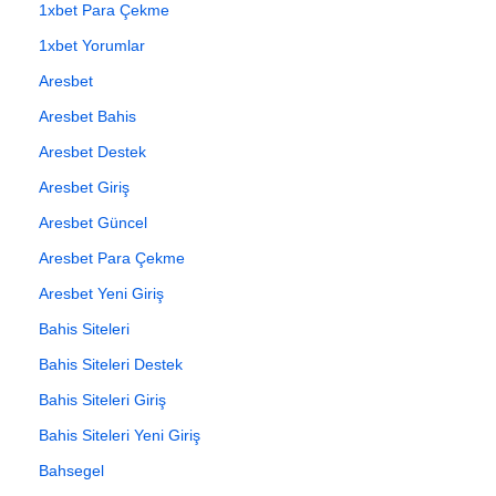
1xbet Para Çekme
1xbet Yorumlar
Aresbet
Aresbet Bahis
Aresbet Destek
Aresbet Giriş
Aresbet Güncel
Aresbet Para Çekme
Aresbet Yeni Giriş
Bahis Siteleri
Bahis Siteleri Destek
Bahis Siteleri Giriş
Bahis Siteleri Yeni Giriş
Bahsegel