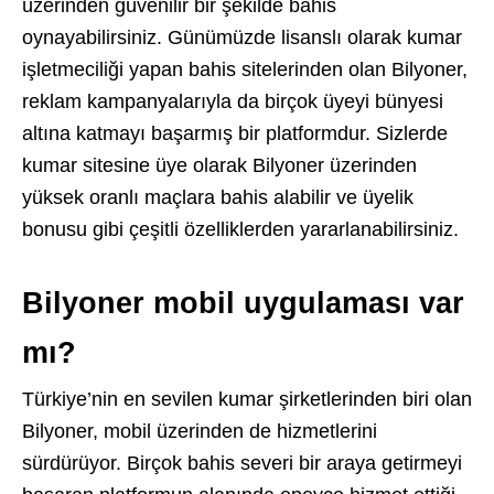
üzerinden güvenilir bir şekilde bahis
oynayabilirsiniz. Günümüzde lisanslı olarak kumar
işletmeciliği yapan bahis sitelerinden olan Bilyoner,
reklam kampanyalarıyla da birçok üyeyi bünyesi
altına katmayı başarmış bir platformdur. Sizlerde
kumar sitesine üye olarak Bilyoner üzerinden
yüksek oranlı maçlara bahis alabilir ve üyelik
bonusu gibi çeşitli özelliklerden yararlanabilirsiniz.
Bilyoner mobil uygulaması var
mı?
Türkiye’nin en sevilen kumar şirketlerinden biri olan
Bilyoner, mobil üzerinden de hizmetlerini
sürdürüyor. Birçok bahis severi bir araya getirmeyi