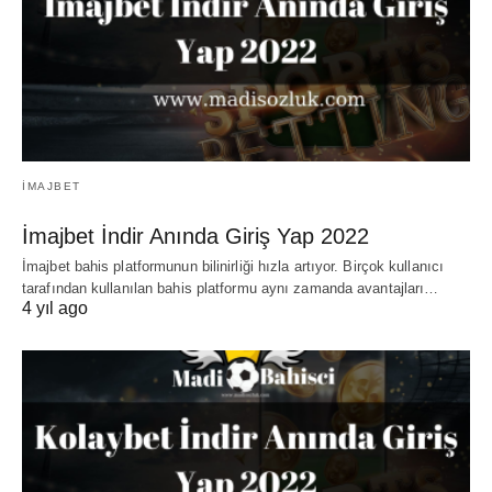
İMAJBET
İmajbet İndir Anında Giriş Yap 2022
İmajbet bahis platformunun bilinirliği hızla artıyor. Birçok kullanıcı
tarafından kullanılan bahis platformu aynı zamanda avantajları…
4 yıl ago