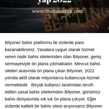
Bilyoner bahis platformu ile sizlerde para
kazanabilirsiniz. Yasalara uygun olarak hizmet
veren nadir bahis sitelerinden olan Bilyoner, geniş
sermayesiyle ön plana çıkmaktadır. Mevcut bahis
siteleri arasında ön plana çıkan Bilyoner, 2022
yılında aktif olarak milyonlarca kullanıcıya hizmet
vermektedir. Birçok kullanıcı tarafından tercih
edilen yasal bahis sitelerinden Bilyoner, günümüz
bahis dünyasında sık sık ön plana çıkıyor. Eğer
sizlerde kaliteli bir bahis sitesi arıyorsanız Bilyoner