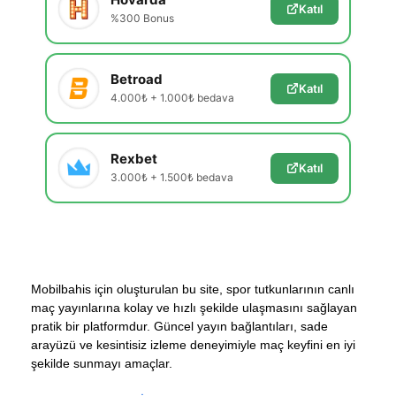
Katıl
%300 Bonus
Betroad
Katıl
4.000₺ + 1.000₺ bedava
Rexbet
Katıl
3.000₺ + 1.500₺ bedava
Mobilbahis için oluşturulan bu site, spor tutkunlarının canlı
maç yayınlarına kolay ve hızlı şekilde ulaşmasını sağlayan
pratik bir platformdur. Güncel yayın bağlantıları, sade
arayüzü ve kesintisiz izleme deneyimiyle maç keyfini en iyi
şekilde sunmayı amaçlar.