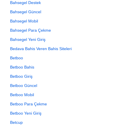
Bahsegel Destek
Bahsegel Güncel
Bahsegel Mobil
Bahsegel Para Çekme
Bahsegel Yeni Giriş
Bedava Bahis Veren Bahis Siteleri
Betboo
Betboo Bahis
Betboo Giriş
Betboo Güncel
Betboo Mobil
Betboo Para Çekme
Betboo Yeni Giriş
Betcup