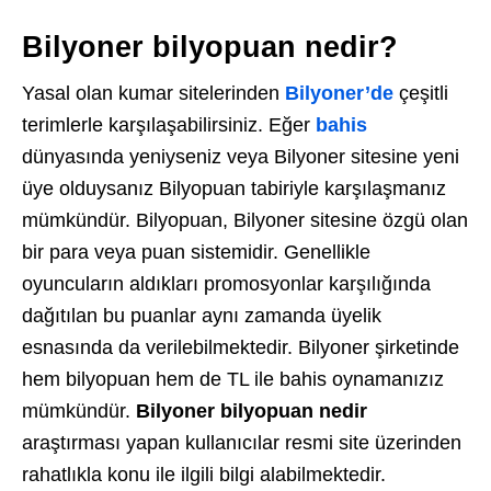
Bilyoner bilyopuan nedir?
Yasal olan kumar sitelerinden
Bilyoner’de
çeşitli
terimlerle karşılaşabilirsiniz. Eğer
bahis
dünyasında yeniyseniz veya Bilyoner sitesine yeni
üye olduysanız Bilyopuan tabiriyle karşılaşmanız
mümkündür. Bilyopuan, Bilyoner sitesine özgü olan
bir para veya puan sistemidir. Genellikle
oyuncuların aldıkları promosyonlar karşılığında
dağıtılan bu puanlar aynı zamanda üyelik
esnasında da verilebilmektedir. Bilyoner şirketinde
hem bilyopuan hem de TL ile bahis oynamanızız
mümkündür.
Bilyoner bilyopuan nedir
araştırması yapan kullanıcılar resmi site üzerinden
rahatlıkla konu ile ilgili bilgi alabilmektedir.