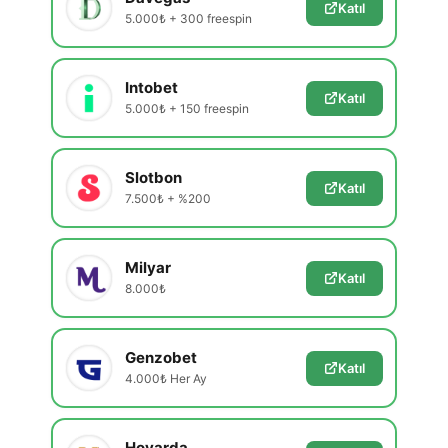
Katıl
5.000₺ + 300 freespin
Intobet
Katıl
5.000₺ + 150 freespin
Slotbon
Katıl
7.500₺ + %200
Milyar
Katıl
8.000₺
Genzobet
Katıl
4.000₺ Her Ay
Hovarda