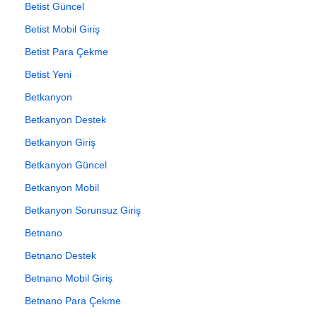
Betist Güncel
Betist Mobil Giriş
Betist Para Çekme
Betist Yeni
Betkanyon
Betkanyon Destek
Betkanyon Giriş
Betkanyon Güncel
Betkanyon Mobil
Betkanyon Sorunsuz Giriş
Betnano
Betnano Destek
Betnano Mobil Giriş
Betnano Para Çekme