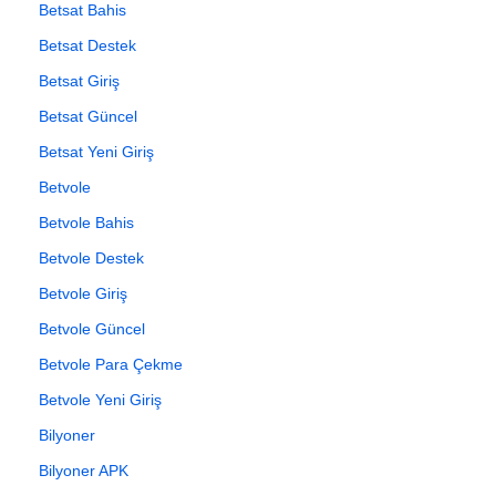
Betsat Bahis
Betsat Destek
Betsat Giriş
Betsat Güncel
Betsat Yeni Giriş
Betvole
Betvole Bahis
Betvole Destek
Betvole Giriş
Betvole Güncel
Betvole Para Çekme
Betvole Yeni Giriş
Bilyoner
Bilyoner APK