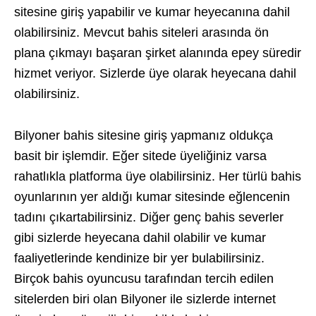
sitesine giriş yapabilir ve kumar heyecanına dahil
olabilirsiniz. Mevcut bahis siteleri arasında ön
plana çıkmayı başaran şirket alanında epey süredir
hizmet veriyor. Sizlerde üye olarak heyecana dahil
olabilirsiniz.
Bilyoner bahis sitesine giriş yapmanız oldukça
basit bir işlemdir. Eğer sitede üyeliğiniz varsa
rahatlıkla platforma üye olabilirsiniz. Her türlü bahis
oyunlarının yer aldığı kumar sitesinde eğlencenin
tadını çıkartabilirsiniz. Diğer genç bahis severler
gibi sizlerde heyecana dahil olabilir ve kumar
faaliyetlerinde kendinize bir yer bulabilirsiniz.
Birçok bahis oyuncusu tarafından tercih edilen
sitelerden biri olan Bilyoner ile sizlerde internet