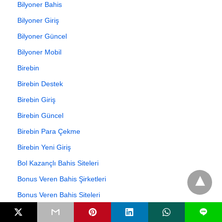
Bilyoner Bahis
Bilyoner Giriş
Bilyoner Güncel
Bilyoner Mobil
Birebin
Birebin Destek
Birebin Giriş
Birebin Güncel
Birebin Para Çekme
Birebin Yeni Giriş
Bol Kazançlı Bahis Siteleri
Bonus Veren Bahis Şirketleri
Bonus Veren Bahis Siteleri
Bonus Veren Online Casino Siteleri
L