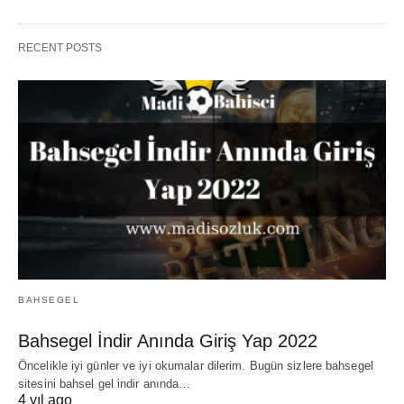
RECENT POSTS
BAHSEGEL
Bahsegel İndir Anında Giriş Yap 2022
Öncelikle iyi günler ve iyi okumalar dilerim. Bugün sizlere bahsegel
sitesini bahsel gel indir anında…
4 yıl ago