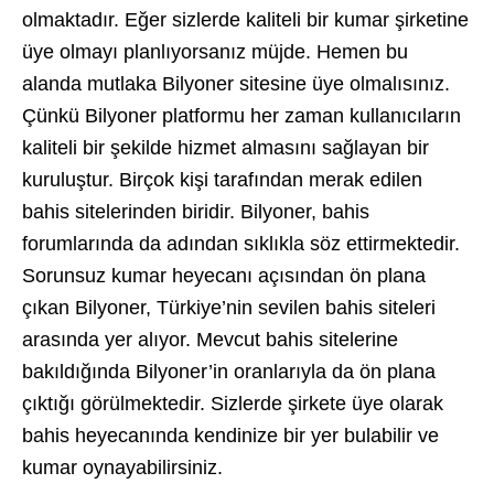
olmaktadır. Eğer sizlerde kaliteli bir kumar şirketine
üye olmayı planlıyorsanız müjde. Hemen bu
alanda mutlaka Bilyoner sitesine üye olmalısınız.
Çünkü Bilyoner platformu her zaman kullanıcıların
kaliteli bir şekilde hizmet almasını sağlayan bir
kuruluştur. Birçok kişi tarafından merak edilen
bahis sitelerinden biridir. Bilyoner, bahis
forumlarında da adından sıklıkla söz ettirmektedir.
Sorunsuz kumar heyecanı açısından ön plana
çıkan Bilyoner, Türkiye’nin sevilen bahis siteleri
arasında yer alıyor. Mevcut bahis sitelerine
bakıldığında Bilyoner’in oranlarıyla da ön plana
çıktığı görülmektedir. Sizlerde şirkete üye olarak
bahis heyecanında kendinize bir yer bulabilir ve
kumar oynayabilirsiniz.